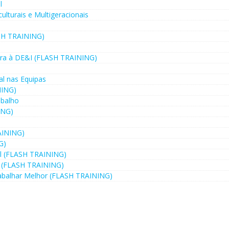
l
ulturais e Multigeracionais
ASH TRAINING)
eira à DE&I (FLASH TRAINING)
al nas Equipas
NING)
abalho
ING)
AINING)
G)
al (FLASH TRAINING)
al (FLASH TRAINING)
Trabalhar Melhor (FLASH TRAINING)