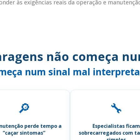
onder às exigências reais da operação e manutençã
aragens não começa nu
meça num sinal mal interpreta
🔎
🔧
nutenção perde tempo a
Especialistas ficam
“caçar sintomas”
sobrecarregados com ta
simples