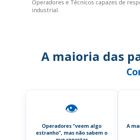
Operadores e Técnicos capazes de resp
industrial.
A maioria das p
Co
👁
Operadores “veem algo
A ma
estranho”, mas não sabem o
que reportar