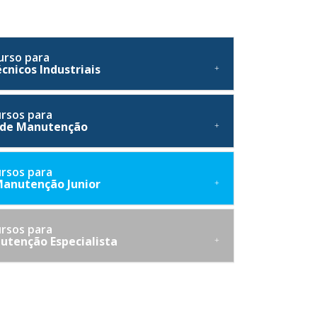
urso para
nicos Industriais
rsos para
 de Manutenção
rsos para
Manutenção Junior
rsos para
utenção Especialista