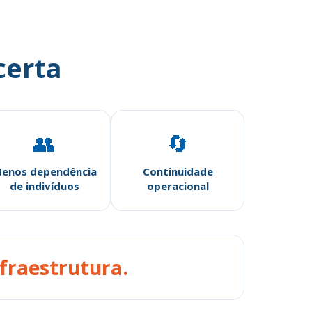
certa
👥
🔄
enos dependência
Continuidade
de indivíduos
operacional
nfraestrutura.