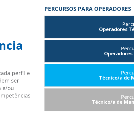
PERCURSOS PARA OPERADORES
Perc
Operadores Téc
ncia
Percu
Operadores
ada perfil e
Percu
Técnico/a de 
odem ser
a e/ou
ompetências
Percu
Técnico/a de Man