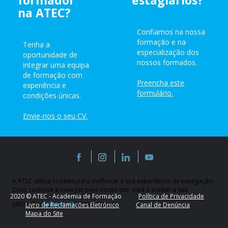
formador
estagiários?
na ATEC?
Confiamos na nossa
formação e na
Tenha a
especialização dos
oportunidade de
nossos formados.
integrar uma equipa
de formação com
Preencha este
experiência e
formulário.
condições únicas.
Envie-nos o seu CV.
A ATEC utiliza cookies para melhorar a sua experiência de navegação.
Caso continue a navegar pelo nosso site, está a aceitar a sua
2020 © ATEC - Academia de Formação
Política de Privacidade
utilização.
Saiba mais
Compreendi
Livro de Reclamações Eletrónico
Canal de Denúncia
Mapa do Site