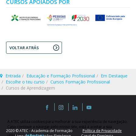
CURSOS APOIADOS POR
VOLTAR ATRÁS
Entrada
Educação e Formação Profissional
Em Destaque
Escolhe o teu curso
Cursos Formação Profissional
Cursos de Aprendizagem
A ATEC utiliza cookies para melhorar a sua experiência de navegação.
Caso continue a navegar pelo nosso site, está a aceitar a sua
2020 © ATEC - Academia de Formação
Política de Privacidade
utilização.
Saiba mais
Compreendi
Livro de Reclamações Eletrónico
Canal de Denúncia