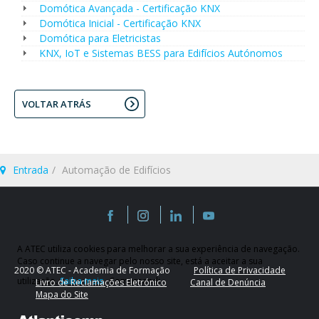
Domótica Avançada - Certificação KNX
Domótica Inicial - Certificação KNX
Domótica para Eletricistas
KNX, IoT e Sistemas BESS para Edifícios Autónomos
VOLTAR ATRÁS
Entrada
Automação de Edifícios
A ATEC utiliza cookies para melhorar a sua experiência de navegação.
Caso continue a navegar pelo nosso site, está a aceitar a sua
2020 © ATEC - Academia de Formação
Política de Privacidade
utilização.
Saiba mais
Compreendi
Livro de Reclamações Eletrónico
Canal de Denúncia
Mapa do Site