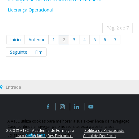
Liderança Operacional
Pág. 2 de 7
Início
Anterior
1
2
3
4
5
6
7
Seguinte
Fim
Entrada
A ATEC utiliza cookies para melhorar a sua experiência de navegação.
Caso continue a navegar pelo nosso site, está a aceitar a sua
2020 © ATEC - Academia de Formação
Política de Privacidade
utilização.
Saiba mais
Compreendi
Livro de Reclamações Eletrónico
Canal de Denúncia