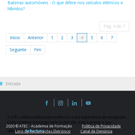
Baterias automóveis - O que difere nos veículos elétricos e
híbridos?
Pág. 4 de 7
Início
Anterior
1
2
3
4
5
6
7
Seguinte
Fim
Entrada
A ATEC utiliza cookies para melhorar a sua experiência de navegação.
Caso continue a navegar pelo nosso site, está a aceitar a sua
2020 © ATEC - Academia de Formação
Política de Privacidade
utilização.
Saiba mais
Compreendi
Livro de Reclamações Eletrónico
Canal de Denúncia