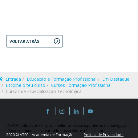
VOLTAR ATRÁS
Entrada
Educação e Formação Profissional
Em Destaque
Escolhe o teu curso
Cursos Formação Profissional
Cursos de Especialização Tecnológica
A ATEC utiliza cookies para melhorar a sua experiência de navegação.
Caso continue a navegar pelo nosso site, está a aceitar a sua
2020 © ATEC - Academia de Formação
Política de Privacidade