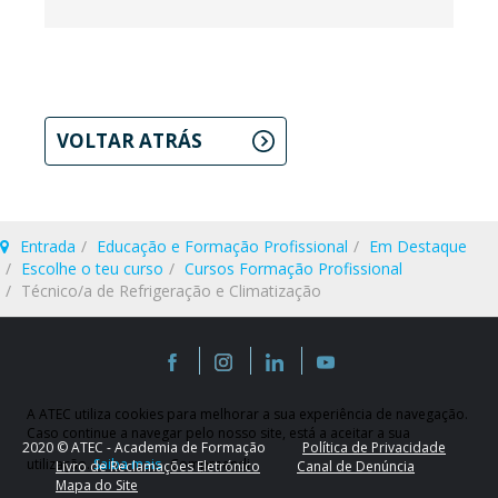
VOLTAR ATRÁS
Entrada
Educação e Formação Profissional
Em Destaque
Escolhe o teu curso
Cursos Formação Profissional
Técnico/a de Refrigeração e Climatização
A ATEC utiliza cookies para melhorar a sua experiência de navegação.
Caso continue a navegar pelo nosso site, está a aceitar a sua
2020 © ATEC - Academia de Formação
Política de Privacidade
utilização.
Saiba mais
Compreendi
Livro de Reclamações Eletrónico
Canal de Denúncia
Mapa do Site